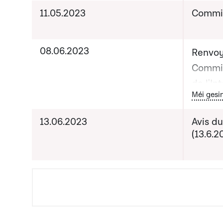
11.05.2023
Commis
08.06.2023
Renvoy
Commis
de l'In
Bou
Méi gesi
Date pr
13.06.2023
Avis du
de com
(13.6.2