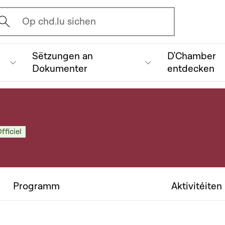
vrir l'écran de recherche
Op chd.lu sichen
Sëtzungen an
D'Chamber
Dokumenter
entdecken
fficiel
Programm
Aktivitéiten