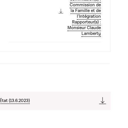
Commission de
la Famille et de
l'Intégration
Rapporteur(s) :
Monsieur Claude
Lamberty
État (13.6.2023)