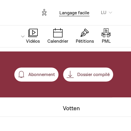
Options d'accessibilité
LU
Langage facile
Vidéos
Calendrier
Pétitions
PML
Abonnement
Dossier compilé
Abonnement
Votten