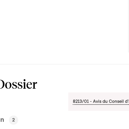
Dossier
8213/01 - Avis du Conseil d'
en
2