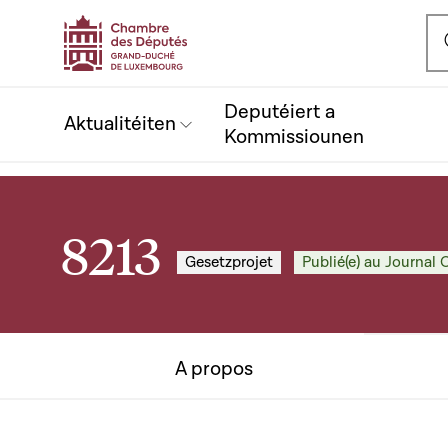
Ou
Deputéiert a
Aktualitéiten
Kommissiounen
8213
Gesetzprojet
Publié(e) au Journal O
A propos