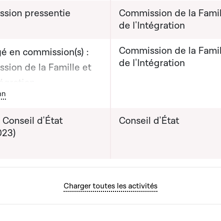
sion pressentie
Commission de la Famil
de l'Intégration
Commission de la Famil
é en commission(s) :
de l'Intégration
sion de la Famille et
tégration
ton graphique servant à afficher ou cacher tous les éléments de l
nn
évisionnelle du rapport
 Conseil d'État
Conseil d'État
mission : 04-07-2023
023)
Charger toutes les activités