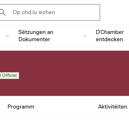
vrir l'écran de recherche
Op chd.lu sichen
Sëtzungen an
D'Chamber
Dokumenter
entdecken
 Officiel
Programm
Aktivitéiten