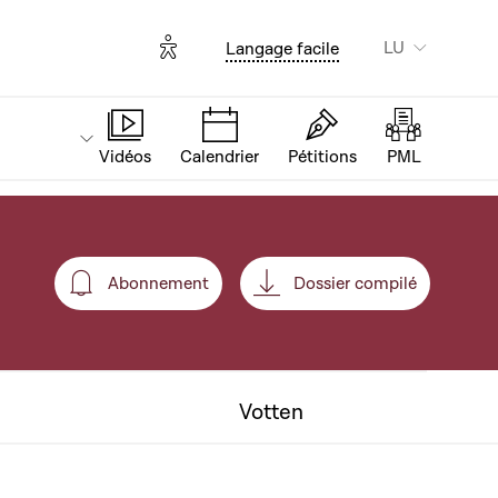
Options d'accessibilité
LU
Langage facile
Vidéos
Calendrier
Pétitions
PML
Abonnement
Dossier compilé
Abonnement
Votten