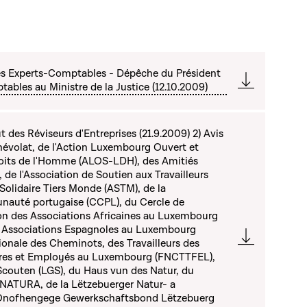
des Experts-Comptables - Dépêche du Président
ables au Ministre de la Justice (12.10.2009)
ut des Réviseurs d'Entreprises (21.9.2009) 2) Avis
volat, de l'Action Luxembourg Ouvert et
Droits de l'Homme (ALOS-LDH), des Amitiés
de l'Association de Soutien aux Travailleurs
 Solidaire Tiers Monde (ASTM), de la
auté portugaise (CCPL), du Cercle de
ion des Associations Africaines au Luxembourg
es Associations Espagnoles au Luxembourg
ionale des Cheminots, des Travailleurs des
ires et Employés au Luxembourg (FNCTTFEL),
Scouten (LGS), du Haus vun des Natur, du
NATURA, de la Lëtzebuerger Natur- a
u Onofhengege Gewerkschaftsbond Lëtzebuerg