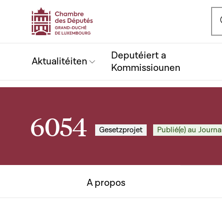
Ou
Deputéiert a
Aktualitéiten
Kommissiounen
6054
Gesetzprojet
Publié(e) au Journal
A propos