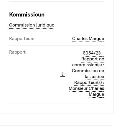
Kommissioun
Commission juridique
Rapporteurs
Charles Margue
Rapport
6054/23 -
Rapport de
commission(s) :
Commission de
la Justice
Rapporteur(s) :
Monsieur Charles
Margue