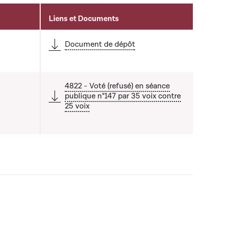
Liens et Documents
Document de dépôt
4822 - Voté (refusé) en séance
publique n°147 par 35 voix contre
25 voix