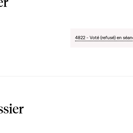
er
4822 - Voté (refusé) en séan
ssier