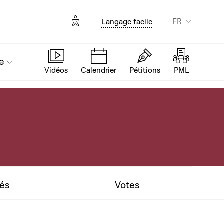
Options d'accessibilité
FR
Langage facile
e
Vidéos
Calendrier
Pétitions
PML
tés
Votes