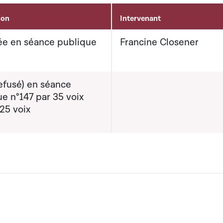
ion
Intervenant
e en séance publique
Francine Closener
efusé) en séance
e n°147 par 35 voix
25 voix