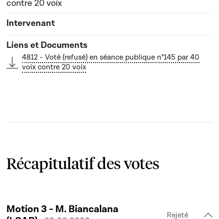
contre 20 voix
4812 - Voté (refusé) en séance publique n°145 par 40
voix contre 20 voix
Récapitulatif des votes
Motion 3 - M. Biancalana
Rejeté