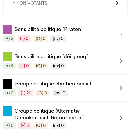
NON VOTANTS
0
Sensibilité politique "Piraten"
(+) 2
(-) 0
(O) 0
(nv) 0
Sensibilité politique "déi gréng"
(+) 4
(-) 0
(O) 0
(nv) 0
Groupe politique chrétien-social
(+) 0
(-) 21
(O) 0
(nv) 0
Groupe politique "Alternativ
Demokratesch Reformpartei"
(+) 0
(-) 5
(O) 0
(nv) 0