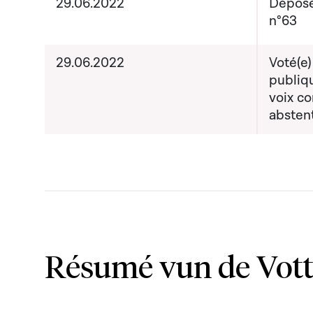
29.06.2022
Déposé
n°63
29.06.2022
Voté(e)
publiq
voix co
absten
Résumé vun de Vot