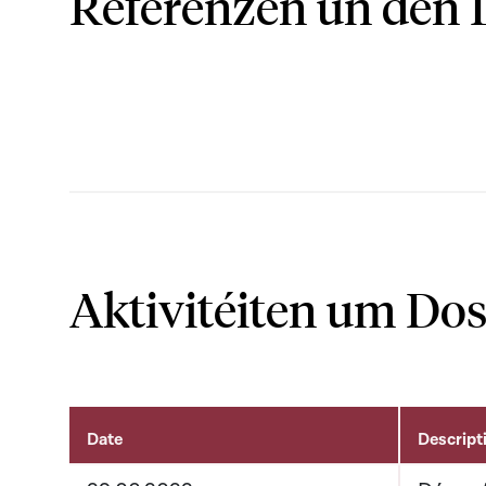
Referenzen un den 
Aktivitéiten um Dos
Date
Descript
Aktivitéiten um Dossier