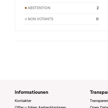
ABSTENTION
2
NON VOTANTS
0
Informatiounen
Transpa
Kontakter
Transparen
Offer u fräien Aarbechtsplazen
Open Data