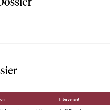
Dossier
sier
ion
Intervenant