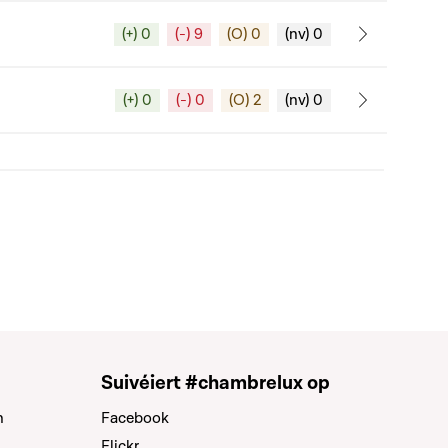
(+) 0
(-) 9
(O) 0
(nv) 0
(+) 0
(-) 0
(O) 2
(nv) 0
Suivéiert #chambrelux op
n
Facebook
Flickr