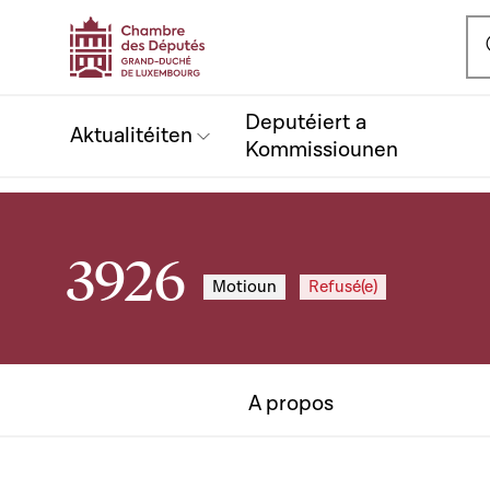
Ou
Deputéiert a
Aktualitéiten
Kommissiounen
3926
Motioun
Refusé(e)
A propos