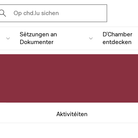
vrir l'écran de recherche
Op chd.lu sichen
Sëtzungen an
D'Chamber
Dokumenter
entdecken
Aktivitéiten