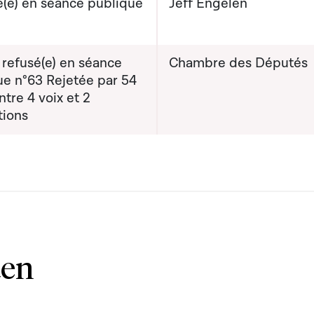
(e) en séance publique
Jeff Engelen
 refusé(e) en séance
Chambre des Députés
ue n°63 Rejetée par 54
ntre 4 voix et 2
tions
ten