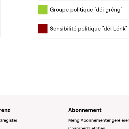
Groupe politique "déi gréng"
Sensibilité politique "déi Lénk"
renz
Abonnement
zregister
Meng Abonnementer geréiere
Chamberblietchen