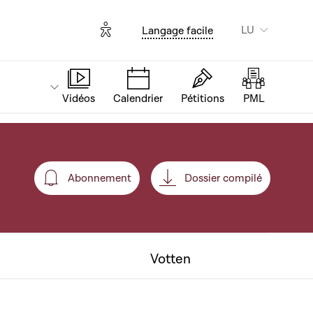
Options d'accessibilité
LU
Langage facile
Vidéos
Calendrier
Pétitions
PML
Abonnement
Dossier compilé
Abonnement
Votten