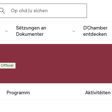
vrir l'écran de recherche
Op chd.lu sichen
Sëtzungen an
D'Chamber
Dokumenter
entdecken
 Officiel
Programm
Aktivitéiten