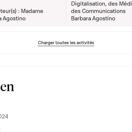
Digitalisation, des Médi
teur(s) : Madame
des Communications
a Agostino
Barbara Agostino
Charger toutes les activités
ten
024