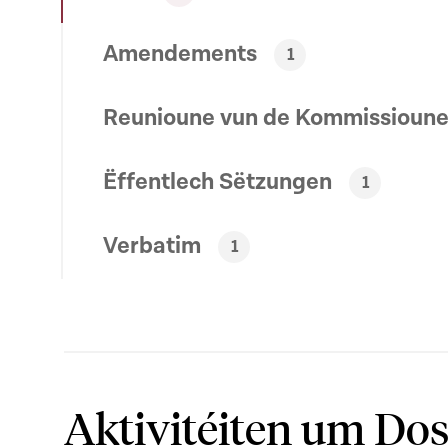
Amendements
1
Reunioune vun de Kommissioun
Ëffentlech Sëtzungen
1
Verbatim
1
Aktivitéiten um Dos