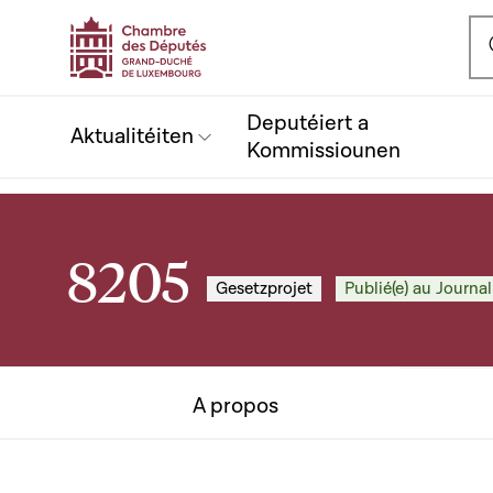
Ou
Deputéiert a
Aktualitéiten
Kommissiounen
8205
Gesetzprojet
Publié(e) au Journal
A propos