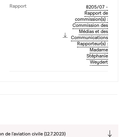
Rapport
8205/07 -
Rapport de
commission(s) :
Commission des
Médias et des
Communications
Rapporteur(s) :
Madame
Stéphanie
Weydert
 de l'aviation civile (12.7.2023)