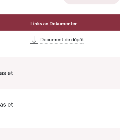
Links an Dokumenter
Document de dépôt
as et
as et