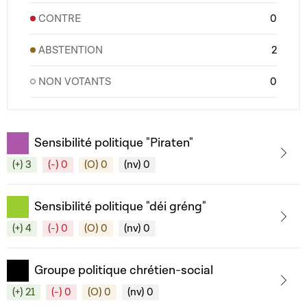
CONTRE
0
ABSTENTION
2
NON VOTANTS
0
Sensibilité politique "Piraten"
(+) 3
(-) 0
(O) 0
(nv) 0
Sensibilité politique "déi gréng"
(+) 4
(-) 0
(O) 0
(nv) 0
Groupe politique chrétien-social
(+) 21
(-) 0
(O) 0
(nv) 0