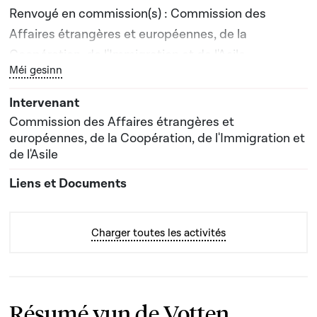
Renvoyé en commission(s) : Commission des
Affaires étrangères et européennes, de la
Coopération, de l'Immigration et de l'Asile
Bouton graphique servant à afficher ou cacher tous les él
Méi gesinn
Date prévisionnelle du rapport de commission : 15-
04-2024
Commission des Affaires étrangères et
européennes, de la Coopération, de l'Immigration et
de l'Asile
Charger toutes les activités
Résumé vun de Votten