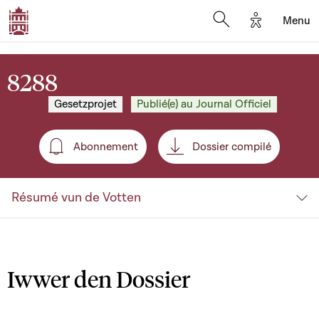
Options d'a
Menu
Open search moda
8288
Gesetzprojet
Publié(e) au Journal Officiel
Abonnement
Dossier compilé
Abonnement
Résumé vun de Votten
Iwwer den Dossier