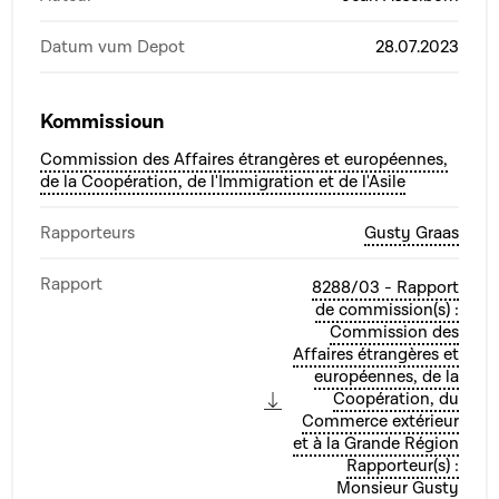
Datum vum Depot
28.07.2023
Kommissioun
Commission des Affaires étrangères et européennes,
de la Coopération, de l'Immigration et de l'Asile
Rapporteurs
Gusty Graas
Rapport
8288/03 - Rapport
de commission(s) :
Commission des
Affaires étrangères et
européennes, de la
Coopération, du
Commerce extérieur
et à la Grande Région
Rapporteur(s) :
Monsieur Gusty