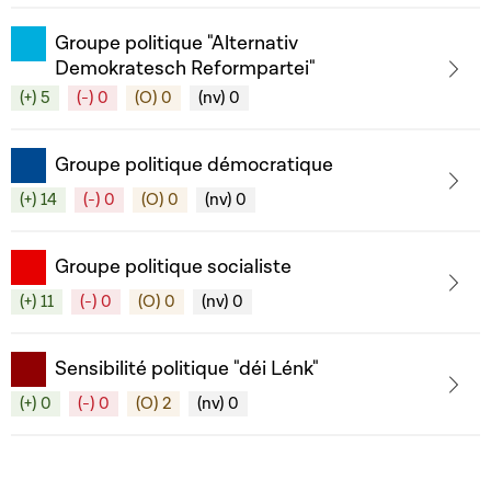
Groupe politique "Alternativ
Demokratesch Reformpartei"
(+) 5
(-) 0
(O) 0
(nv) 0
Groupe politique démocratique
(+) 14
(-) 0
(O) 0
(nv) 0
Groupe politique socialiste
(+) 11
(-) 0
(O) 0
(nv) 0
Sensibilité politique "déi Lénk"
(+) 0
(-) 0
(O) 2
(nv) 0