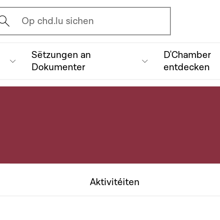
vrir l'écran de recherche
Op chd.lu sichen
Sëtzungen an
D'Chamber
Dokumenter
entdecken
Aktivitéiten