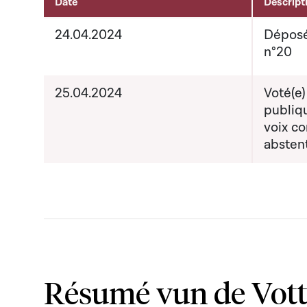
Date
Descript
Aktivitéiten um Dossier
24.04.2024
Déposé
n°20
25.04.2024
Voté(e)
publiq
voix co
absten
Résumé vun de Vot