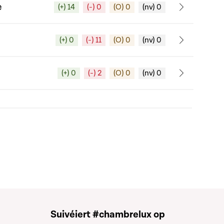
e
(+) 14
(-) 0
(O) 0
(nv) 0
(+) 0
(-) 11
(O) 0
(nv) 0
(+) 0
(-) 2
(O) 0
(nv) 0
Suivéiert #chambrelux op