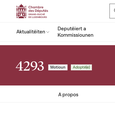
Ou
Deputéiert a
Aktualitéiten
Kommissiounen
4293
Motioun
Adopté(e)
A propos