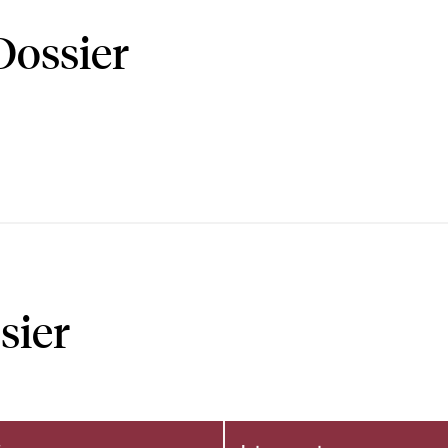
Dossier
sier