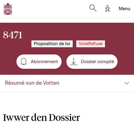
Options d'a
Menu
Open search moda
8471
Proposition de loi
VoteRefuse
Abonnement
Dossier compilé
Abonnement
Résumé vun de Votten
Iwwer den Dossier