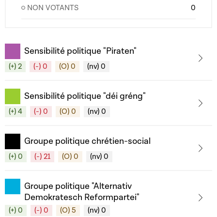
NON VOTANTS
0
Sensibilité politique "Piraten"
(+) 2
(-) 0
(O) 0
(nv) 0
Sensibilité politique "déi gréng"
(+) 4
(-) 0
(O) 0
(nv) 0
Groupe politique chrétien-social
(+) 0
(-) 21
(O) 0
(nv) 0
Groupe politique "Alternativ
Demokratesch Reformpartei"
(+) 0
(-) 0
(O) 5
(nv) 0