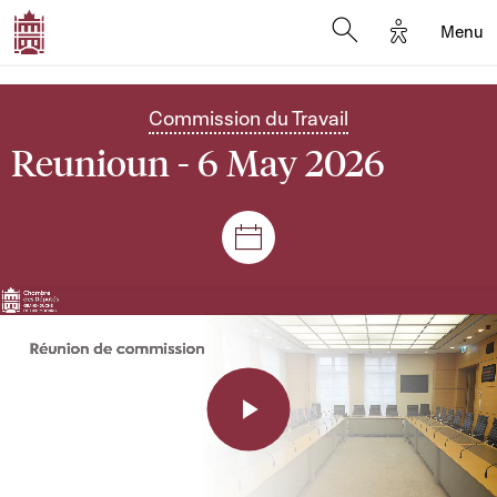
Options d'a
Menu
Open search moda
Commission du Travail
Reunioun - 6 May 2026
Sëtzungen a Reuniounen
Play
Video