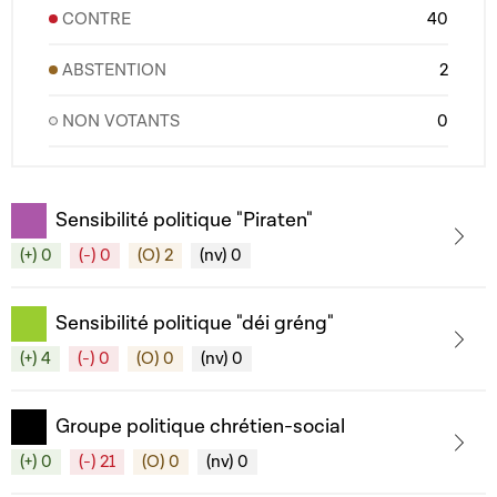
CONTRE
40
ABSTENTION
2
NON VOTANTS
0
Sensibilité politique "Piraten"
(+) 0
(-) 0
(O) 2
(nv) 0
Sensibilité politique "déi gréng"
(+) 4
(-) 0
(O) 0
(nv) 0
Groupe politique chrétien-social
(+) 0
(-) 21
(O) 0
(nv) 0