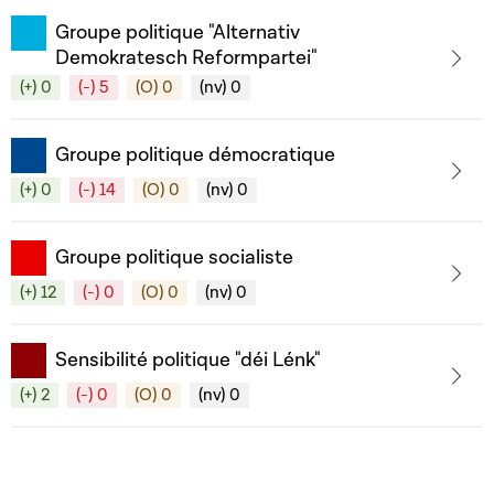
Groupe politique "Alternativ
Demokratesch Reformpartei"
(+) 0
(-) 5
(O) 0
(nv) 0
Groupe politique démocratique
(+) 0
(-) 14
(O) 0
(nv) 0
Groupe politique socialiste
(+) 12
(-) 0
(O) 0
(nv) 0
Sensibilité politique "déi Lénk"
(+) 2
(-) 0
(O) 0
(nv) 0