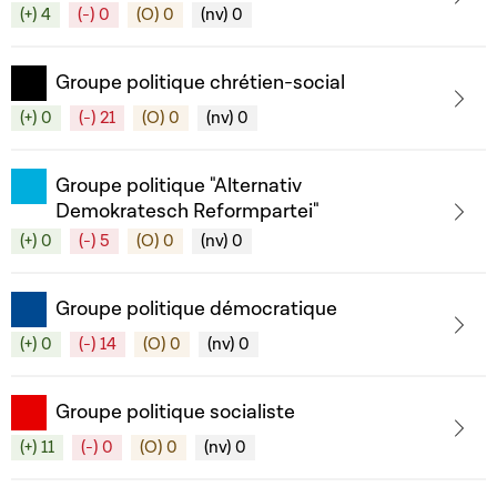
(+) 4
(-) 0
(O) 0
(nv) 0
Groupe politique chrétien-social
(+) 0
(-) 21
(O) 0
(nv) 0
Groupe politique "Alternativ
Demokratesch Reformpartei"
(+) 0
(-) 5
(O) 0
(nv) 0
Groupe politique démocratique
(+) 0
(-) 14
(O) 0
(nv) 0
Groupe politique socialiste
(+) 11
(-) 0
(O) 0
(nv) 0