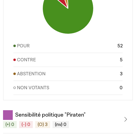
POUR
52
CONTRE
5
ABSTENTION
3
NON VOTANTS
0
Sensibilité politique "Piraten"
(+) 0
(-) 0
(O) 3
(nv) 0