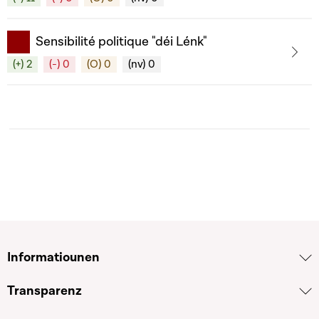
Sensibilité politique "déi Lénk"
(+) 2
(-) 0
(O) 0
(nv) 0
Informatiounen
Transparenz