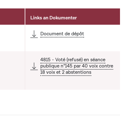
Links an Dokumenter
Document de dépôt
4815 - Voté (refusé) en séance
publique n°145 par 40 voix contre
18 voix et 2 abstentions