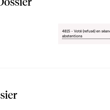
Dossier
4815 - Voté (refusé) en séan
abstentions
sier