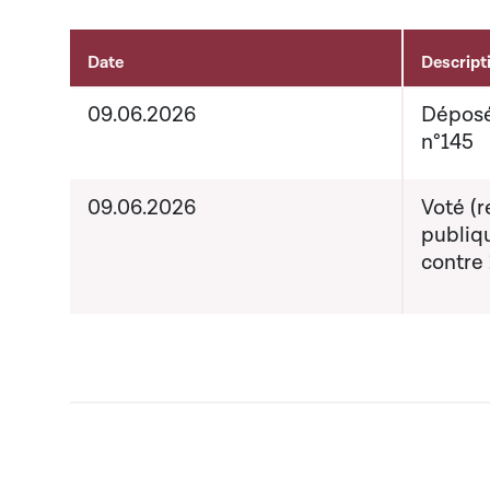
Date
Descript
Aktivitéiten um Dossier
09.06.2026
Déposé
n°145
09.06.2026
Voté (r
publiqu
contre 