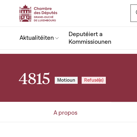
Ou
Deputéiert a
Aktualitéiten
Kommissiounen
4815
Motioun
Refusé(e)
A propos