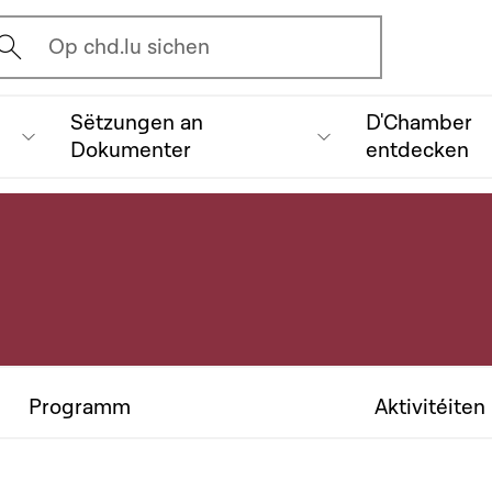
vrir l'écran de recherche
Op chd.lu sichen
Sëtzungen an
D'Chamber
Dokumenter
entdecken
Programm
Aktivitéiten