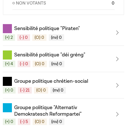
NON VOTANTS
0
Sensibilité politique "Piraten"
(+) 2
(-) 0
(O) 0
(nv) 0
Sensibilité politique "déi gréng"
(+) 4
(-) 0
(O) 0
(nv) 0
Groupe politique chrétien-social
(+) 0
(-) 21
(O) 0
(nv) 0
Groupe politique "Alternativ
Demokratesch Reformpartei"
(+) 0
(-) 5
(O) 0
(nv) 0