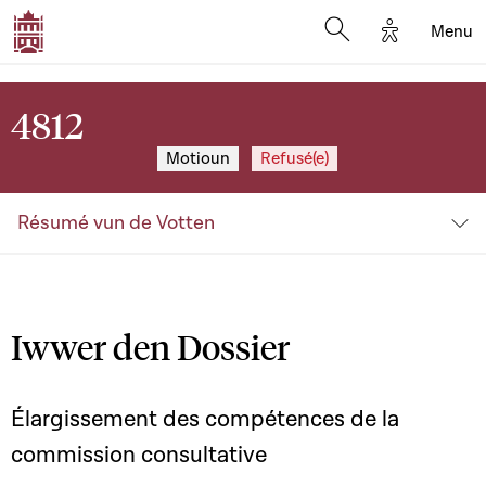
Options d'a
Menu
Open search moda
4812
Motioun
Refusé(e)
Résumé vun de Votten
Iwwer den Dossier
Élargissement des compétences de la
commission consultative