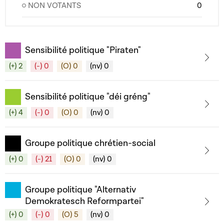
NON VOTANTS
0
Sensibilité politique "Piraten"
(+) 2
(-) 0
(O) 0
(nv) 0
Sensibilité politique "déi gréng"
(+) 4
(-) 0
(O) 0
(nv) 0
Groupe politique chrétien-social
(+) 0
(-) 21
(O) 0
(nv) 0
Groupe politique "Alternativ
Demokratesch Reformpartei"
(+) 0
(-) 0
(O) 5
(nv) 0