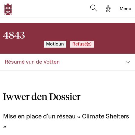
Options d'a
Menu
Open search moda
4843
Motioun
Refusé(e)
Résumé vun de Votten
Iwwer den Dossier
Mise en place d'un réseau « Climate Shelters
»