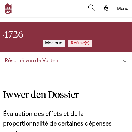
Options d'a
Menu
Open search moda
4726
Motioun
Refusé(e)
Résumé vun de Votten
Iwwer den Dossier
Évaluation des effets et de la
proportionnalité de certaines dépenses