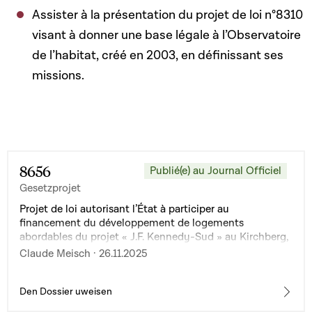
Assister à la présentation du projet de loi n°8310
visant à donner une base légale à l’Observatoire
de l’habitat, créé en 2003, en définissant ses
missions.
8656
Publié(e) au Journal Officiel
Gesetzprojet
Projet de loi autorisant l’État à participer au
financement du développement de logements
abordables du projet « J.F. Kennedy-Sud » au Kirchberg,
Ville de Luxembourg
Claude Meisch · 26.11.2025
Den Dossier uweisen