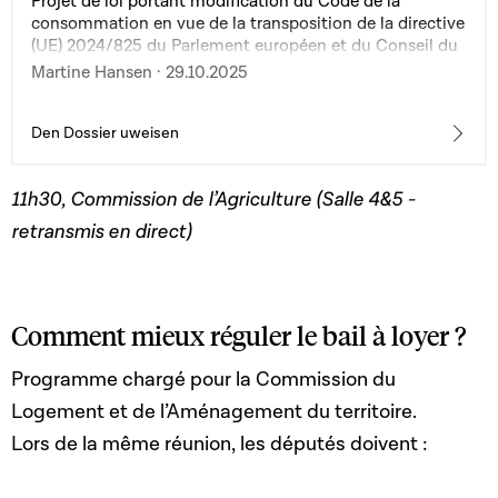
Projet de loi portant modification du Code de la
consommation en vue de la transposition de la directive
(UE) 2024/825 du Parlement européen et du Conseil du
28 février 2024 modifiant les directives 2005/29/CE et
Martine Hansen · 29.10.2025
2011/83/UE pour donner aux consommateurs les
moyens d’agir en faveur de la transition verte grâce à
une meilleure protection contre les pratiques déloyales
Den Dossier uweisen
et grâce à une meilleure information
11h30, Commission de l’Agriculture
(
Salle 4&5 -
retransmis en direct)
Comment mieux réguler le bail à loyer ?
Programme chargé pour la Commission du
Logement et de l’Aménagement du territoire.
Lors de la même réunion, les députés doivent :