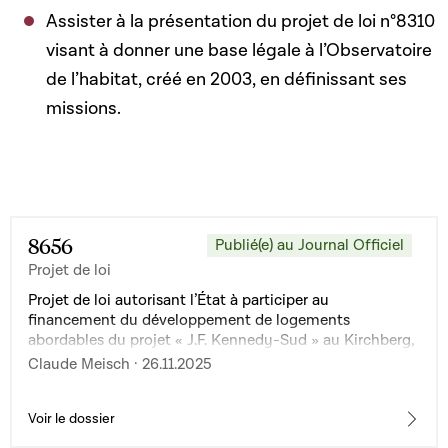
Assister à la présentation du projet de loi n°8310
visant à donner une base légale à l’Observatoire
de l’habitat, créé en 2003, en définissant ses
missions.
8656
Publié(e) au Journal Officiel
Projet de loi
Projet de loi autorisant l’État à participer au
financement du développement de logements
abordables du projet « J.F. Kennedy-Sud » au Kirchberg,
Ville de Luxembourg
Claude Meisch · 26.11.2025
Voir le dossier