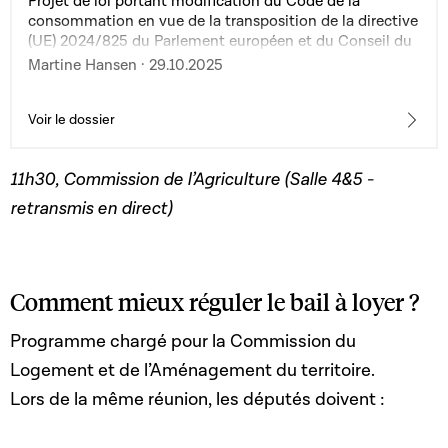
Projet de loi portant modification du Code de la
consommation en vue de la transposition de la directive
(UE) 2024/825 du Parlement européen et du Conseil du
28 février 2024 modifiant les directives 2005/29/CE et
Martine Hansen · 29.10.2025
2011/83/UE pour donner aux consommateurs les
moyens d’agir en faveur de la transition verte grâce à
une meilleure protection contre les pratiques déloyales
Voir le dossier
et grâce à une meilleure information
11h30, Commission de l’Agriculture
(
Salle 4&5 -
retransmis en direct)
Comment mieux réguler le bail à loyer ?
Programme chargé pour la Commission du
Logement et de l’Aménagement du territoire.
Lors de la même réunion, les députés doivent :