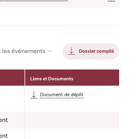
s les évènements
Dossier compilé
Liens et Documents
Document de dépôt
ent
ent