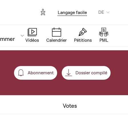
Options d'accessibilité
DE
Langage facile
ammer
Vidéos
Calendrier
Pétitions
PML
Abonnement
Dossier compilé
Abonnement
Votes