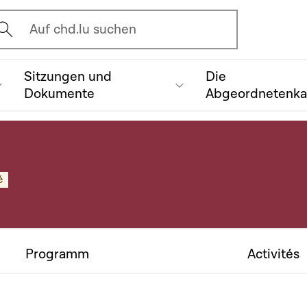
vrir l'écran de recherche
Auf chd.lu suchen
Sitzungen und
Die
Dokumente
Abgeordnetenk
é
Programm
Activités