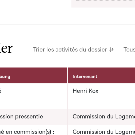
ier
Trier les activités du dossier
Tou
ibung
Intervenant
é
Henri Kox
sion pressentie
Commission du Logem
é en commission(s) :
Commission du Logem