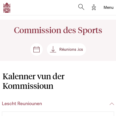
Options d'
Menu
Open search mod
Commission des Sports
Réunions .ics
Sëtzungen a Reuniounen
Réunions .ics
Kalenner vun der
Kommissioun
Lescht Reuniounen