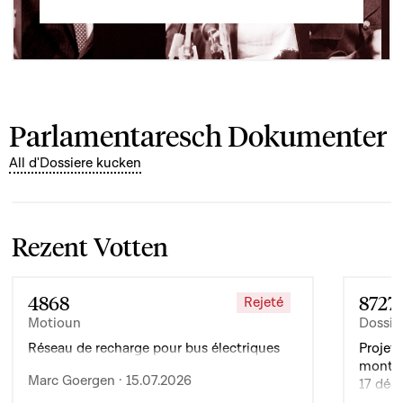
Parlamentaresch Dokumenter
All d'Dossiere kucken
Rezent Votten
4868
8727
Rejeté
Motioun
Dossie
Réseau de recharge pour bus électriques
Projet 
montan
Marc Goergen · 15.07.2026
17 déc
de l’ex