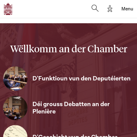
Options d'a
Menu
Open search moda
Wëllkomm an der Chamber
D'Funktioun vun den Deputéierten
Déi grouss Debatten an der
Plenière