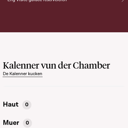
Kalenner vun der Chamber
De Kalenner kucken
Haut
0
Muer
0