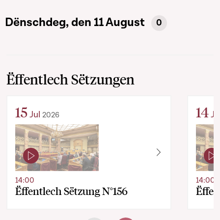
Dënschdeg, den 11 August
0
Ëffentlech Sëtzungen
15
14
Jul
Ju
2026
14:00
14:00
Ëffentlech Sëtzung N°156
Ëffen