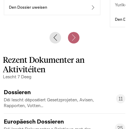
Yuriko 
d’auto
Den Dossier uweisen
Den Dos
Previous slide
Next slide
Rezent Dokumenter an
Aktivitéiten
Lescht 7 Deeg
Dossieren
11
Déi lescht déposéiert Gesetzprojeten, Avisen,
11
Rapporten, Votten...
Europäesch Dossieren
25