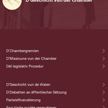
D'Geschicht vun der Chamber
D'Chambergremien
D’Missioune vun der Chamber
Déi legislativ Prozedur
D’Geschicht vun de Walen
D'Debatten an ëffentlecher Sëtzung
Parteiefinanzéierung
Eng Visite guidée reservéieren