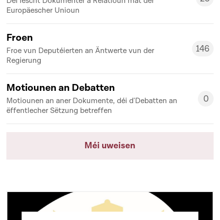
Déi lescht Dokumenter a Relatioun mat der
25
Europäescher Unioun
Froen
146
Froe vun Deputéierten an Äntwerte vun der
146
Regierung
Motiounen an Debatten
0
Motiounen an aner Dokumente, déi d'Debatten an
0
ëffentlecher Sëtzung betreffen
Méi uweisen