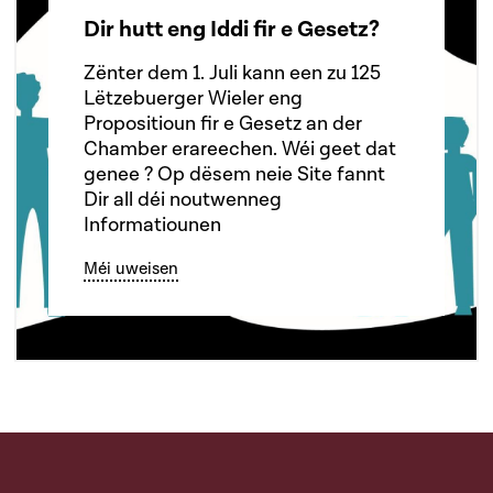
Dir hutt eng Iddi fir e Gesetz?
Zënter dem 1. Juli kann een zu 125
Lëtzebuerger Wieler eng
Propositioun fir e Gesetz an der
Chamber erareechen. Wéi geet dat
genee ? Op dësem neie Site fannt
Dir all déi noutwenneg
Informatiounen
Méi uweisen