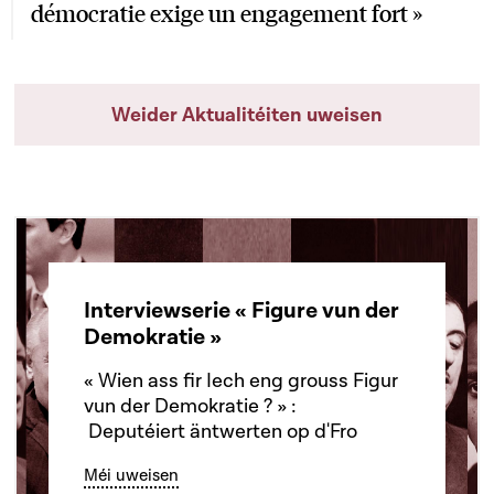
démocratie exige un engagement fort »
Weider Aktualitéiten uweisen
Interviewserie « Figure vun der
Demokratie »
« Wien ass fir Iech eng grouss Figur
vun der Demokratie ? » :
Deputéiert äntwerten op d'Fro
Méi uweisen