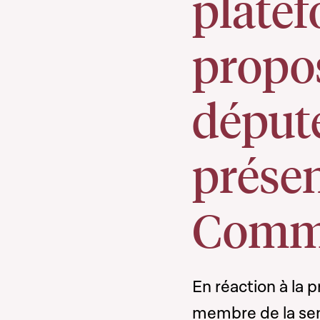
platef
propos
déput
prése
Commi
En réaction à la 
membre de la sensi