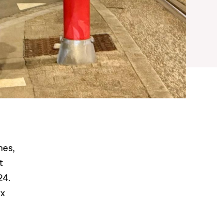
mes,
t
24.
ux