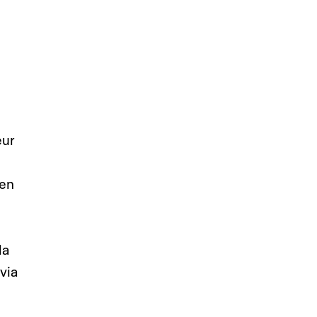
eur
 en
la
via