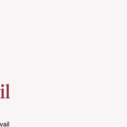
il
vail