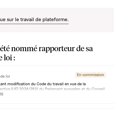
ue sur le travail de plateforme.
été nommé rapporteur de sa
loi :
En commission
de loi
tant modification du Code du travail en vue de la
irective (UE) 2024/2831 du Parlement européen et du Conseil
ative à l'amélioration des conditions de travail dans le cadre
26
teforme