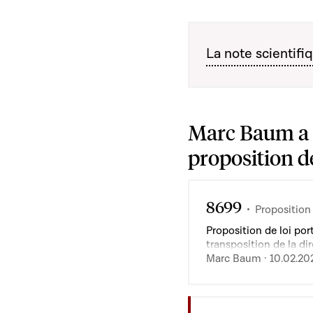
La note scientifiq
Marc Baum a 
proposition de 
8699
Proposition 
Proposition de loi por
transposition de la d
du 23 octobre 2024 rel
Marc Baum · 10.02.20
du travail via une pla