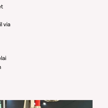
et
l via
lai
n