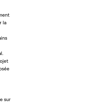
mment
r la
ains
l.
ojet
posée
e sur