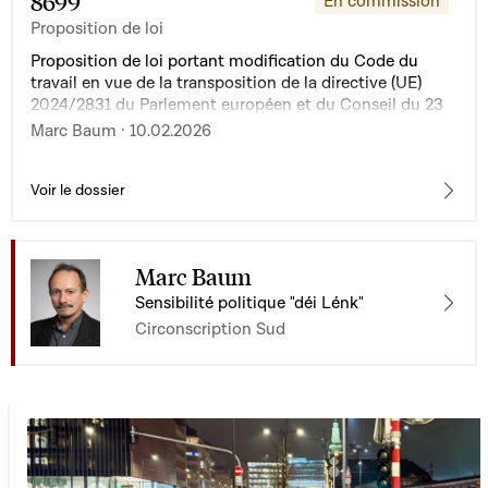
8699
En commission
Proposition de loi
Proposition de loi portant modification du Code du
travail en vue de la transposition de la directive (UE)
2024/2831 du Parlement européen et du Conseil du 23
octobre 2024 relative à l'amélioration des conditions de
Marc Baum · 10.02.2026
travail dans le cadre du travail via une plateforme
Voir le dossier
Marc Baum
Sensibilité politique "déi Lénk"
Circonscription Sud