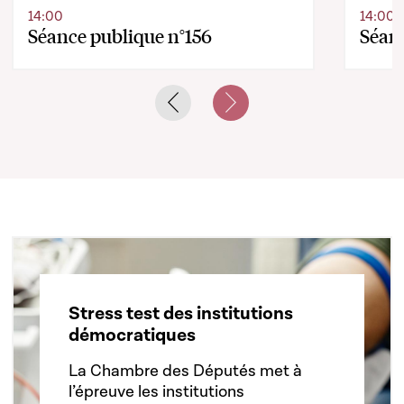
14:00
14:00
Séance publique n°156
Séanc
Previous slide
Next slide
Stress test des institutions
démocratiques
La Chambre des Députés met à
l’épreuve les institutions