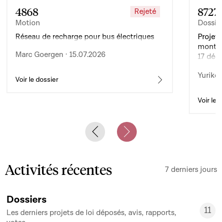
4868
8727
Rejeté
Motion
Dossie
Réseau de recharge pour bus électriques
Projet 
montan
Marc Goergen · 15.07.2026
17 déc
de l’ex
Yuriko 
d’auto
Voir le dossier
Voir le 
Previous slide
Next slide
Activités récentes
7 derniers jours
Dossiers
11
Les derniers projets de loi déposés, avis, rapports,
11