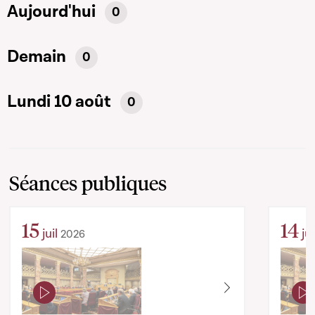
Aujourd'hui
0
Demain
0
Lundi 10 août
0
Séances publiques
15
14
juil
jui
2026