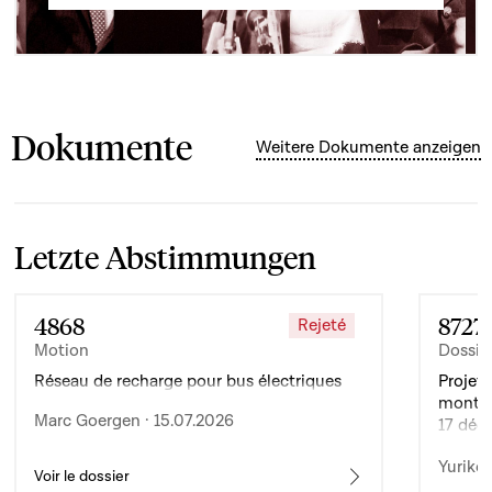
Dokumente
Weitere Dokumente anzeigen
Letzte Abstimmungen
4868
8727
Rejeté
Motion
Dossie
Réseau de recharge pour bus électriques
Projet 
montan
Marc Goergen · 15.07.2026
17 déc
de l’ex
Yuriko 
d’auto
Voir le dossier