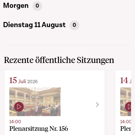
Morgen
0
Dienstag 11 August
0
Rezente öffentliche Sitzungen
15
14
Juli
Ju
2026
14:00
14:00
Plenarsitzung Nr. 156
Plena