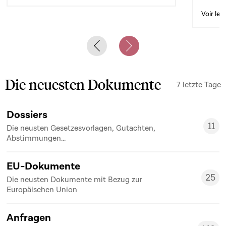
Voir le 
Previous slide
Next slide
Die neuesten Dokumente
7 letzte Tage
Dossiers
11
Die neusten Gesetzesvorlagen, Gutachten,
11
Abstimmungen...
EU-Dokumente
25
Die neusten Dokumente mit Bezug zur
25
Europäischen Union
Anfragen