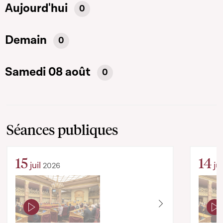
Aujourd'hui
0
Demain
0
Samedi 08 août
0
Séances publiques
15
14
juil
jui
2026