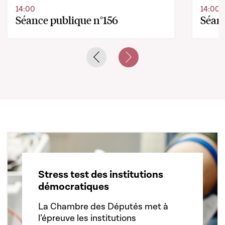
14:00
14:00
Séance publique n°156
Séanc
Previous slide
Next slide
Stress test des institutions
démocratiques
La Chambre des Députés met à
l’épreuve les institutions