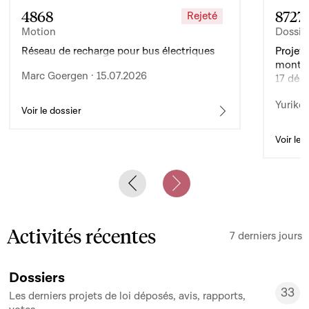
4868
8727
Rejeté
Motion
Dossie
Réseau de recharge pour bus électriques
Projet 
montan
Marc Goergen · 15.07.2026
17 déc
de l’ex
Yuriko 
d’auto
Voir le dossier
Voir le 
Previous slide
Next slide
Activités récentes
7 derniers jours
Dossiers
33
Les derniers projets de loi déposés, avis, rapports,
33