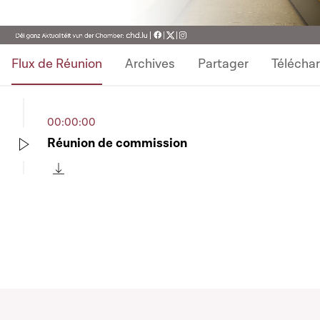
Flux de Réunion
Archives
Partager
Télécha
00:00:00
Réunion de commission
Play
Télécharger cette séquence