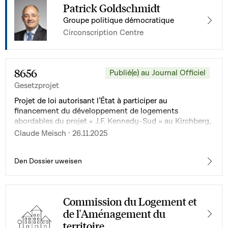
Patrick Goldschmidt
Groupe politique démocratique
Circonscription Centre
8656
Publié(e) au Journal Officiel
Gesetzprojet
Projet de loi autorisant l’État à participer au
financement du développement de logements
abordables du projet « J.F. Kennedy-Sud » au Kirchberg,
Ville de Luxembourg
Claude Meisch · 26.11.2025
Den Dossier uweisen
Commission du Logement et
de l'Aménagement du
territoire