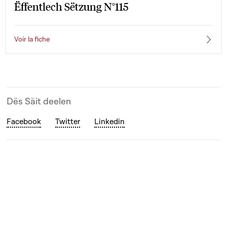
Ëffentlech Sëtzung N°115
Voir la fiche
Dës Säit deelen
Facebook
Twitter
Linkedin