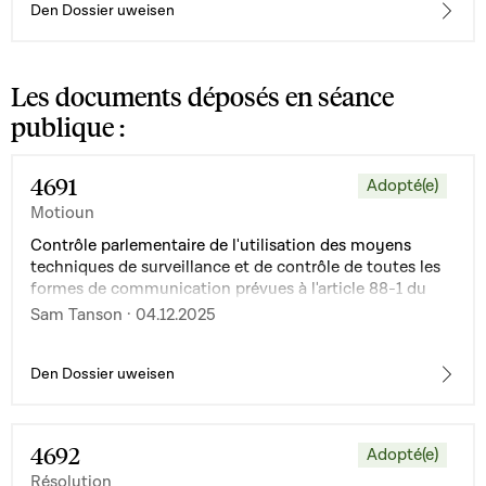
Den Dossier uweisen
Les documents déposés en séance
publique :
4691
Adopté(e)
Motioun
Contrôle parlementaire de l'utilisation des moyens
techniques de surveillance et de contrôle de toutes les
formes de communication prévues à l'article 88-1 du
Code de procédure pénale
Sam Tanson · 04.12.2025
Den Dossier uweisen
4692
Adopté(e)
Résolution