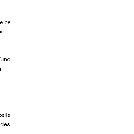
de ce
une
’une
a
celle
 des