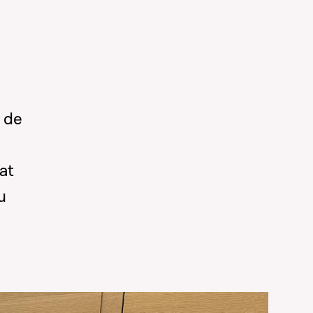
s de
at
u