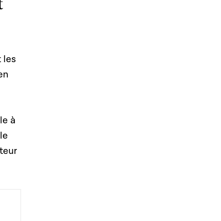
t
 les
en
le à
le
teur