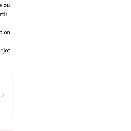
e ou
rtir
tion
ojet