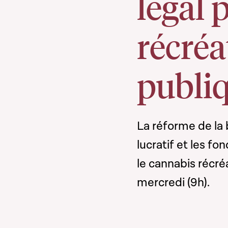
légal 
récréa
publi
La réforme de la 
lucratif et les fo
le cannabis récréa
mercredi (9h).