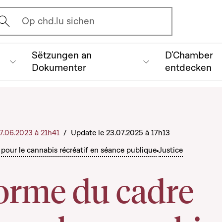
vrir l'écran de recherche
Op chd.lu sichen
Sëtzungen an
D'Chamber
Dokumenter
entdecken
 27.06.2023 à 21h41
/
Update le 23.07.2025 à 17h13
 pour le cannabis récréatif en séance publique
Justice
forme du cadre