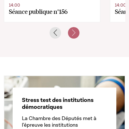
14:00
14:00
Séance publique n°156
Séanc
Previous slide
Next slide
Stress test des institutions
démocratiques
La Chambre des Députés met à
l’épreuve les institutions