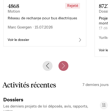
4868
8727
Rejeté
Motion
Dossie
Réseau de recharge pour bus électriques
Projet 
montan
Marc Goergen · 15.07.2026
17 déc
de l’ex
Yuriko 
d’auto
Voir le dossier
Voir le 
Previous slide
Next slide
Activités récentes
7 derniers jours
Dossiers
11
Les derniers projets de loi déposés, avis, rapports,
11