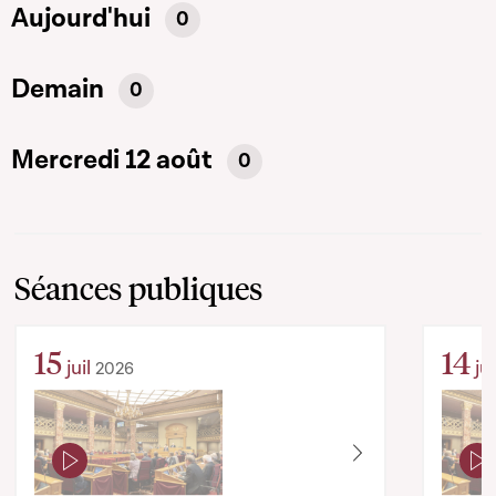
Aujourd'hui
0
Demain
0
Mercredi 12 août
0
Séances publiques
15
14
juil
jui
2026