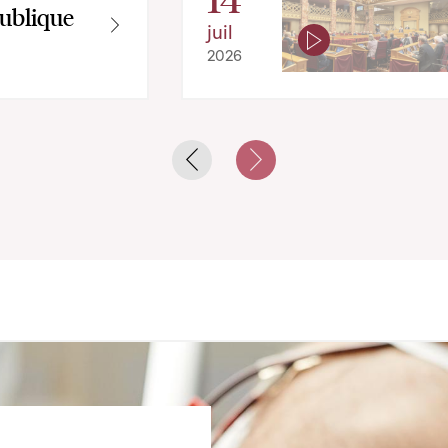
ublique
juil
2026
Previous slide
Next slide