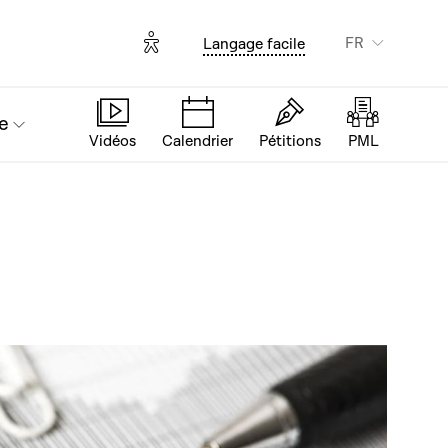
Options d'accessibilité
FR
Langage facile
e
Vidéos
Calendrier
Pétitions
PML