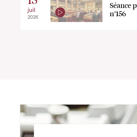
Séance p
juil
n°156
2026