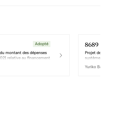
8689
Adopté
Dossier
ion du montant des dépenses
Projet de loi relat
2021 relative au financement
systèmes de trans
ics d’autobus
Yuriko Backes · 1