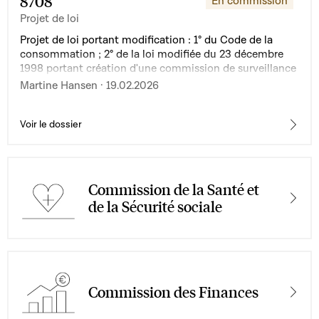
8708
En commission
Projet de loi
Projet de loi portant modification : 1° du Code de la
consommation ; 2° de la loi modifiée du 23 décembre
1998 portant création d'une commission de surveillance
du secteur financier ; et 3° de la loi modifiée du 2
Martine Hansen · 19.02.2026
septembre 2011 réglementant l’accès aux professions
d’artisan, de commerçant, d’industriel ainsi qu’à
certaines professions libérales, en vue de la
Voir le dossier
transposition de la directive (UE) 2023/2225 du
Parlement européen et du Conseil du 18 octobre 2023
relative aux contrats de crédit aux consommateurs et
abrogeant la directive 2008/48/CE
Commission de la Santé et
de la Sécurité sociale
Commission des Finances