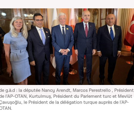
de g.à.d : la députée Nancy Arendt, Marcos Perestrello , Président
de l'AP-OTAN, Kurtulmuş, Président du Parlement turc et Mevlüt
Çavuşoğlu, le Président de la délégation turque auprès de l'AP-
OTAN.