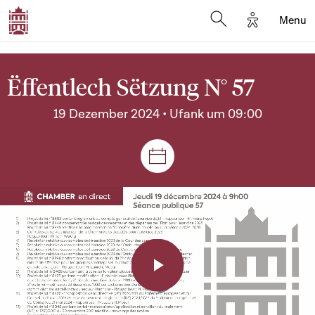
Options d'a
Menu
Open search moda
Ëffentlech Sëtzung N° 57
19 Dezember 2024 • Ufank um 09:00
Sëtzungen a Reuniounen
Play
Video
Player
is
loading.
Video