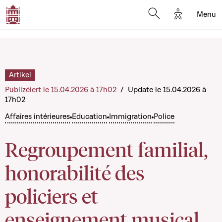
Options d'a
Menu
Open search moda
Artikel
Publizéiert le 15.04.2026 à 17h02
/
Update le 15.04.2026 à
17h02
Affaires intérieures
Education
Immigration
Police
Regroupement familial,
honorabilité des
policiers et
enseignement musical