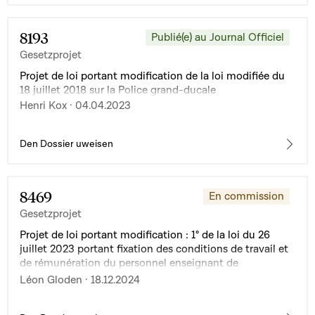
8193
Publié(e) au Journal Officiel
Gesetzprojet
Projet de loi portant modification de la loi modifiée du
18 juillet 2018 sur la Police grand-ducale
Henri Kox · 04.04.2023
Den Dossier uweisen
8469
En commission
Gesetzprojet
Projet de loi portant modification : 1° de la loi du 26
juillet 2023 portant fixation des conditions de travail et
de rémunération du personnel enseignant de
l'enseignement musical dans le secteur communal ; 2°
Léon Gloden · 18.12.2024
de la loi du 27 mai 2022 portant organisation de
l'enseignement musical dans le secteur communal