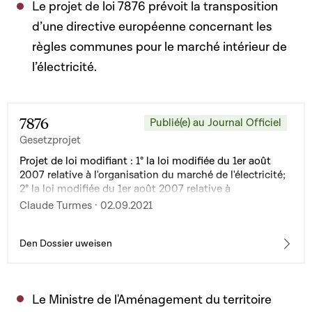
Le projet de loi 7876 prévoit la transposition
d’une directive européenne concernant les
règles communes pour le marché intérieur de
l’électricité.
7876
Publié(e) au Journal Officiel
Gesetzprojet
Projet de loi modifiant : 1° la loi modifiée du 1er août
2007 relative à l'organisation du marché de l'électricité;
2° la loi modifiée du 1er août 2007 relative à
l'organisation du marché du gaz naturel
Claude Turmes · 02.09.2021
Den Dossier uweisen
Le Ministre de l'Aménagement du territoire