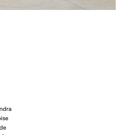
endra
ise
 de