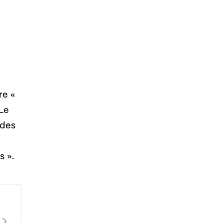
re «
 Le
 des
s ».