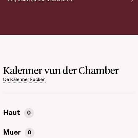
Kalenner vun der Chamber
De Kalenner kucken
Haut
0
Muer
0