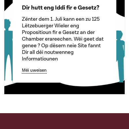
Dir hutt eng Iddi fir e Gesetz?
Zënter dem 1. Juli kann een zu 125
Lëtzebuerger Wieler eng
Propositioun fir e Gesetz an der
Chamber erareechen. Wéi geet dat
genee ? Op dësem neie Site fannt
Dir all déi noutwenneg
Informatiounen
Méi uweisen