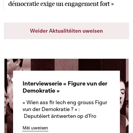
démocratie exige un engagement fort »
Weider Aktualitéiten uweisen
Interviewserie « Figure vun der
Demokratie »
« Wien ass fir Iech eng grouss Figur
vun der Demokratie ? » :
Deputéiert äntwerten op d'Fro
Méi uweisen