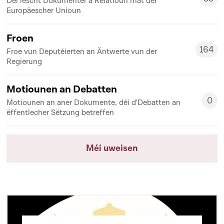
Déi lescht Dokumenter a Relatioun mat der
33
Europäescher Unioun
Froen
164
Froe vun Deputéierten an Äntwerte vun der
164
Regierung
Motiounen an Debatten
0
Motiounen an aner Dokumente, déi d'Debatten an
0
ëffentlecher Sëtzung betreffen
Méi uweisen