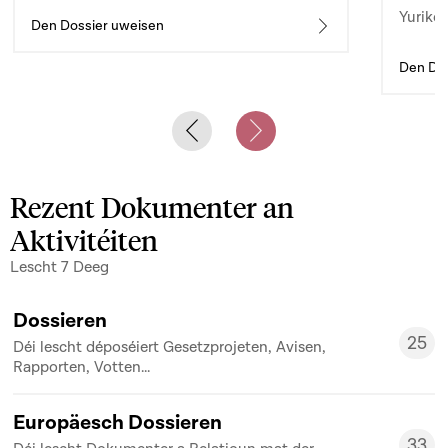
Yuriko 
d’auto
Den Dossier uweisen
Den Dos
Previous slide
Next slide
Rezent Dokumenter an
Aktivitéiten
Lescht 7 Deeg
Dossieren
25
Déi lescht déposéiert Gesetzprojeten, Avisen,
25
Rapporten, Votten...
Europäesch Dossieren
33