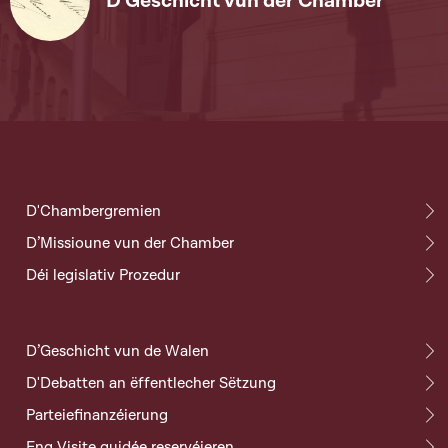
D'Geschicht vun der Chamber
D'Chambergremien
D’Missioune vun der Chamber
Déi legislativ Prozedur
D’Geschicht vun de Walen
D'Debatten an ëffentlecher Sëtzung
Parteiefinanzéierung
Eng Visite guidée reservéieren