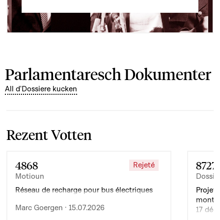
Parlamentaresch Dokumenter
All d'Dossiere kucken
Rezent Votten
4868
8727
Rejeté
Motioun
Dossie
Réseau de recharge pour bus électriques
Projet 
montan
Marc Goergen · 15.07.2026
17 déc
de l’ex