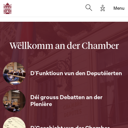
Options d'a
Menu
Open search moda
Wëllkomm an der Chamber
D'Funktioun vun den Deputéierten
Déi grouss Debatten an der
Plenière