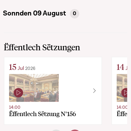
Sonnden 09 August
0
Ëffentlech Sëtzungen
15
14
Jul
Ju
2026
14:00
14:00
Ëffentlech Sëtzung N°156
Ëffen