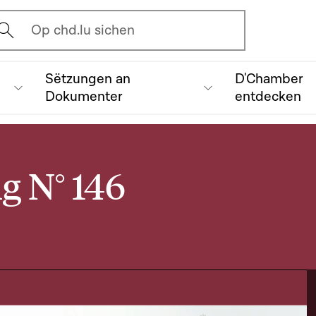
vrir l'écran de recherche
Op chd.lu sichen
Sëtzungen an
D'Chamber
Dokumenter
entdecken
g N° 146