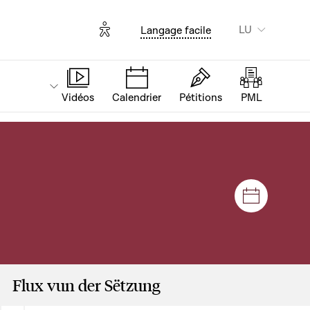
Options d'accessibilité
LU
Langage facile
Vidéos
Calendrier
Pétitions
PML
Sëtzunge
Flux vun der Sëtzung