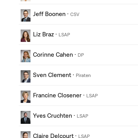
Jeff Boonen
·
CSV
Liz Braz
·
LSAP
Corinne Cahen
·
DP
Sven Clement
·
Piraten
Francine Closener
·
LSAP
Yves Cruchten
·
LSAP
Claire Delcourt
·
LSAP