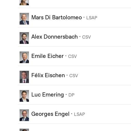
Mars Di Bartolomeo
·
LSAP
Alex Donnersbach
·
CSV
Emile Eicher
·
CSV
Félix Eischen
·
CSV
Luc Emering
·
DP
Georges Engel
·
LSAP