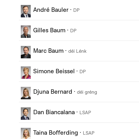
André Bauler
·
DP
Gilles Baum
·
DP
Marc Baum
·
déi Lénk
Simone Beissel
·
DP
Djuna Bernard
·
déi gréng
Dan Biancalana
·
LSAP
Taina Bofferding
·
LSAP