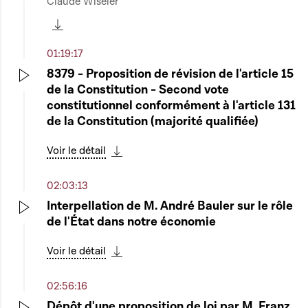
Claude Wiseler
Play
Télécharger cette séquence
01:19:17
8379 - Proposition de révision de l'article 15
de la Constitution - Second vote
Play
constitutionnel conformément à l'article 131
de la Constitution (majorité qualifiée)
Voir le détail
Télécharger cette séquence
02:03:13
Interpellation de M. André Bauler sur le rôle
de l'État dans notre économie
Play
Voir le détail
Télécharger cette séquence
02:56:16
Dépôt d'une proposition de loi par M. Franz