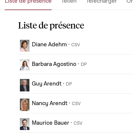
Liste de présence
Teilen
Télécharger
Or
Liste de présence
Diane Adehm
·
CSV
Barbara Agostino
·
DP
Guy Arendt
·
DP
Nancy Arendt
·
CSV
Maurice Bauer
·
CSV