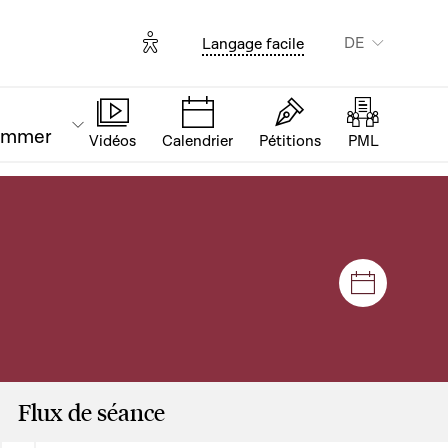
Options d'accessibilité
DE
Langage facile
ammer
Vidéos
Calendrier
Pétitions
PML
Plenar- u
Flux de séance