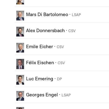
Mars Di Bartolomeo
·
LSAP
Alex Donnersbach
·
CSV
Emile Eicher
·
CSV
Félix Eischen
·
CSV
Luc Emering
·
DP
Georges Engel
·
LSAP