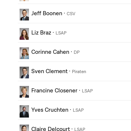
Jeff Boonen
·
CSV
Liz Braz
·
LSAP
Corinne Cahen
·
DP
Sven Clement
·
Piraten
Francine Closener
·
LSAP
Yves Cruchten
·
LSAP
Claire Delcourt
·
LSAP