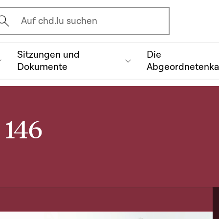
vrir l'écran de recherche
Auf chd.lu suchen
Sitzungen und
Die
Dokumente
Abgeordnetenk
 146