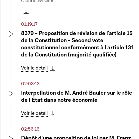
Claude Wiseler
Play
Télécharger cette séquence
01:19:17
8379 - Proposition de révision de l'article 15
de la Constitution - Second vote
Play
constitutionnel conformément à l'article 131
de la Constitution (majorité qualifiée)
Voir le détail
Télécharger cette séquence
02:03:13
Interpellation de M. André Bauler sur le rôle
de l'État dans notre économie
Play
Voir le détail
Télécharger cette séquence
02:56:16
Dépôt d'une proposition de loi par M. Franz