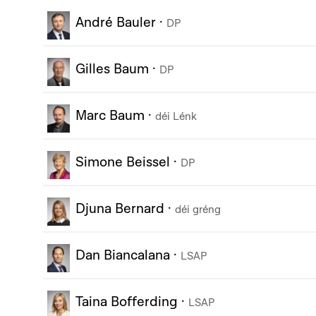
André Bauler
·
DP
Gilles Baum
·
DP
Marc Baum
·
déi Lénk
Simone Beissel
·
DP
Djuna Bernard
·
déi gréng
Dan Biancalana
·
LSAP
Taina Bofferding
·
LSAP