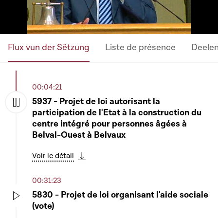
Flux vun der Sëtzung
Liste de présence
Deele
00:04:21
5937 - Projet de loi autorisant la
participation de l'Etat à la construction du
Play
centre intégré pour personnes âgées à
Belval-Ouest à Belvaux
Voir le détail
Télécharger cette séquence
00:31:23
5830 - Projet de loi organisant l'aide sociale
(vote)
Play