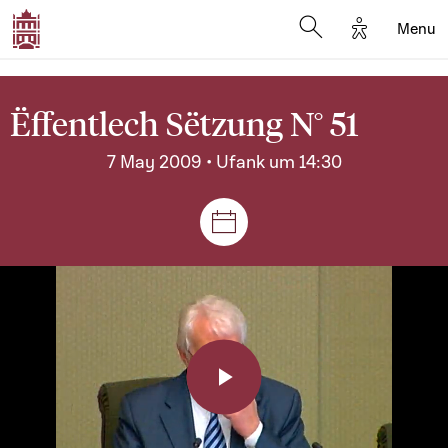
Options d'a
Menu
Open search moda
Ëffentlech Sëtzung N° 51
7 May 2009 • Ufank um 14:30
Sëtzungen a Reuniounen
Play
Video