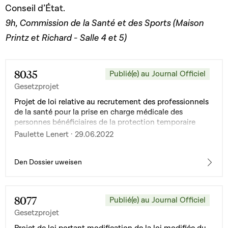
Conseil d’État.
9h, Commission de la Santé et des Sports (Maison
Printz et Richard - Salle 4 et 5)
8035
Publié(e) au Journal Officiel
Gesetzprojet
Projet de loi relative au recrutement des professionnels
de la santé pour la prise en charge médicale des
personnes bénéficiaires de la protection temporaire
dans le contexte du conflit entre la Russie et l'Ukraine
Paulette Lenert · 29.06.2022
Den Dossier uweisen
8077
Publié(e) au Journal Officiel
Gesetzprojet