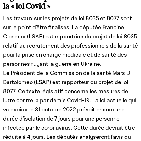
la « loi Covid »
transposition de la directive 2010/24/UE du Conseil du
16 mars 2010 concernant l'assistance mutuelle en
Les travaux sur les projets de loi 8035 et 8077 sont
matière de recouvrement des créances relatives aux
taxes, impôts, droits et autres mesures ; 3° de la loi
sur le point d'être finalisés. La députée Francine
modifiée du 29 mars 2013 relative à la coopération
Closener (LSAP) est rapportrice du projet de loi 8035
administrative dans le domaine fiscal ; 4° de la loi
modifiée du 18 décembre 2015 relative à la Norme
relatif au recrutement des professionnels de la santé
commune de déclaration (NCD) ; 5° de la loi modifiée du
pour la prise en charge médicale et de santé des
23 décembre 2016 relative à la déclaration pays par pays
; 6° de la loi modifiée du 25 mars 2020 relative aux
personnes fuyant la guerre en Ukraine.
dispositifs transfrontières devant faire l'objet d'une
Le Président de la Commission de la santé Mars Di
déclaration ; 7° de la loi modifiée du 25 mars 2020
instituant un système électronique central de recherche
Bartolomeo (LSAP) est rapporteur du projet de loi
de données concernant des comptes IBAN et des
8077. Ce texte législatif concerne les mesures de
coffres-forts ; en vue de transposer la directive 2021/514
lutte contre la pandémie Covid-19. La loi actuelle qui
du Conseil du 22 mars 2021 modifiant la directive
2011/16/UE en ce qui concerne l'échange automatique
va expirer le 31 octobre 2022 prévoit encore une
et obligatoire d'informations dans le domaine fiscal
durée d’isolation de 7 jours pour une personne
infectée par le coronavirus. Cette durée devrait être
réduite à 4 jours. Les députés analyseront l’avis du