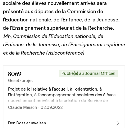
scolaire des élèves nouvellement arrivés sera
présenté aux députés de la Commission de
l'Education nationale, de l'Enfance, de la Jeunesse,
de l'Enseignement supérieur et de la Recherche.
14h, Commission de l'Education nationale, de
l'Enfance, de la Jeunesse, de l'Enseignement supérieur
et de la Recherche (visioconférence)
8069
Publié(e) au Journal Officiel
Gesetzprojet
Projet de loi relative à l'accueil, à l'orientation, à
l'intégration, à l'accompagnement scolaires des élèves
nouvellement arrivés et à la création du Service de
l'intégration et de l'accueil scolaires et modifiant : 1° la
Claude Meisch · 02.09.2022
loi modifiée du 25 juin 2004 portant organisation des
lycées ; 2° la loi modifiée du 6 février 2009 portant
organisation de l'enseignement fondamental
Den Dossier uweisen