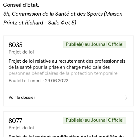
Conseil d’État.
9h, Commission de la Santé et des Sports (Maison
Printz et Richard - Salle 4 et 5)
8035
Publié(e) au Journal Officiel
Projet de loi
Projet de loi relative au recrutement des professionnels
de la santé pour la prise en charge médicale des
personnes bénéficiaires de la protection temporaire
dans le contexte du conflit entre la Russie et l'Ukraine
Paulette Lenert · 29.06.2022
Voir le dossier
8077
Publié(e) au Journal Officiel
Projet de loi