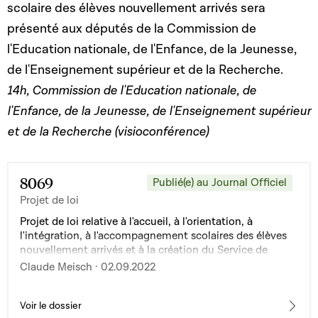
scolaire des élèves nouvellement arrivés sera
présenté aux députés de la Commission de
l'Education nationale, de l'Enfance, de la Jeunesse,
de l'Enseignement supérieur et de la Recherche.
14h, Commission de l'Education nationale, de
l'Enfance, de la Jeunesse, de l'Enseignement supérieur
et de la Recherche (visioconférence)
8069
Publié(e) au Journal Officiel
Projet de loi
Projet de loi relative à l'accueil, à l'orientation, à
l'intégration, à l'accompagnement scolaires des élèves
nouvellement arrivés et à la création du Service de
l'intégration et de l'accueil scolaires et modifiant : 1° la
Claude Meisch · 02.09.2022
loi modifiée du 25 juin 2004 portant organisation des
lycées ; 2° la loi modifiée du 6 février 2009 portant
organisation de l'enseignement fondamental
Voir le dossier