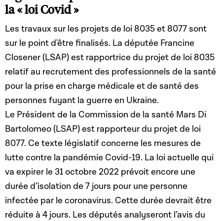
la « loi Covid »
transposition de la directive 2010/24/UE du Conseil du
16 mars 2010 concernant l'assistance mutuelle en
Les travaux sur les projets de loi 8035 et 8077 sont
matière de recouvrement des créances relatives aux
taxes, impôts, droits et autres mesures ; 3° de la loi
sur le point d'être finalisés. La députée Francine
modifiée du 29 mars 2013 relative à la coopération
Closener (LSAP) est rapportrice du projet de loi 8035
administrative dans le domaine fiscal ; 4° de la loi
modifiée du 18 décembre 2015 relative à la Norme
relatif au recrutement des professionnels de la santé
commune de déclaration (NCD) ; 5° de la loi modifiée du
pour la prise en charge médicale et de santé des
23 décembre 2016 relative à la déclaration pays par pays
; 6° de la loi modifiée du 25 mars 2020 relative aux
personnes fuyant la guerre en Ukraine.
dispositifs transfrontières devant faire l'objet d'une
Le Président de la Commission de la santé Mars Di
déclaration ; 7° de la loi modifiée du 25 mars 2020
instituant un système électronique central de recherche
Bartolomeo (LSAP) est rapporteur du projet de loi
de données concernant des comptes IBAN et des
8077. Ce texte législatif concerne les mesures de
coffres-forts ; en vue de transposer la directive 2021/514
lutte contre la pandémie Covid-19. La loi actuelle qui
du Conseil du 22 mars 2021 modifiant la directive
2011/16/UE en ce qui concerne l'échange automatique
va expirer le 31 octobre 2022 prévoit encore une
et obligatoire d'informations dans le domaine fiscal
durée d’isolation de 7 jours pour une personne
infectée par le coronavirus. Cette durée devrait être
réduite à 4 jours. Les députés analyseront l’avis du