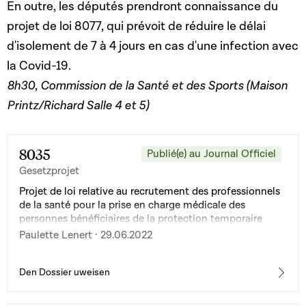
En outre, les députés prendront connaissance du
projet de loi 8077, qui prévoit de réduire le délai
d'isolement de 7 à 4 jours en cas d'une infection avec
la Covid-19.
8h30, Commission de la Santé et des Sports (Maison
Printz/Richard Salle 4 et 5)
8035
Publié(e) au Journal Officiel
Gesetzprojet
Projet de loi relative au recrutement des professionnels
de la santé pour la prise en charge médicale des
personnes bénéficiaires de la protection temporaire
dans le contexte du conflit entre la Russie et l'Ukraine
Paulette Lenert · 29.06.2022
Den Dossier uweisen