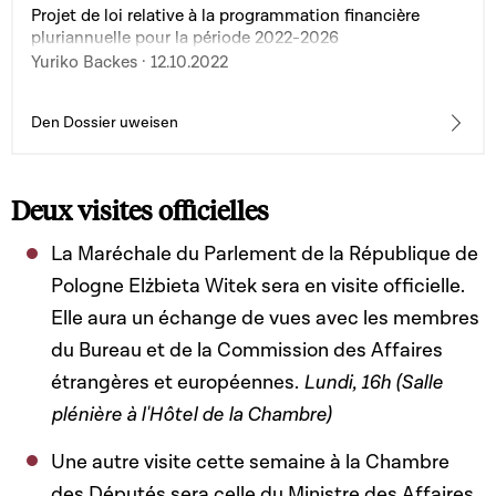
2009 organisant l'aide sociale ; 7° la loi modifiée du 17
Projet de loi relative à la programmation financière
décembre 2010 fixant les droits d'accise et les taxes
pluriannuelle pour la période 2022-2026
assimilées sur les produits énergétiques, l'électricité, les
Yuriko Backes · 12.10.2022
produits de tabacs manufacturés, l'alcool et les boissons
alcooliques ; 8° la loi modifiée du 17 décembre 2010
concernant les organismes de placement collectif ; 9° la
Den Dossier uweisen
loi modifiée du 27 mars 2018 portant organisation de la
sécurité civile ; 10° la loi modifiée du 25 mars 2020
portant création du Fonds spécial de soutien au
Deux visites officielles
développement du logement ; 11° la loi du 30 juillet 2021
relative au Pacte Logement 2.0.
La Maréchale du Parlement de la République de
Pologne Elżbieta Witek sera en visite officielle.
Elle aura un échange de vues avec les membres
du Bureau et de la Commission des Affaires
étrangères et européennes.
Lundi, 16h (Salle
plénière à l'Hôtel de la Chambre)
Une autre visite cette semaine à la Chambre
des Députés sera celle du Ministre des Affaires