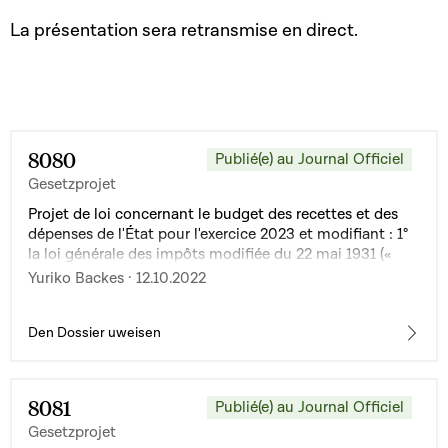
La présentation sera retransmise en direct.
8080
Publié(e) au Journal Officiel
Gesetzprojet
Projet de loi concernant le budget des recettes et des
dépenses de l'État pour l'exercice 2023 et modifiant : 1°
la loi générale des impôts modifiée du 22 mai 1931 («
Abgabenordnung ») ; 2° la loi modifiée du 4 décembre
Yuriko Backes · 12.10.2022
1967 concernant l'impôt sur le revenu ; 3° la loi modifiée
du 12 février 1979 concernant la taxe sur la valeur
ajoutée ; 4° la loi modifiée du 21 décembre 1998
Den Dossier uweisen
concernant le budget des recettes et des dépenses de
l'État pour l'exercice 1999 ; 5° la loi modifiée du 23
décembre 2005 portant introduction d'une retenue à la
8081
Publié(e) au Journal Officiel
source libératoire sur certains intérêts produits par
Gesetzprojet
l'épargne mobilière ; 6° la loi modifiée du 18 décembre