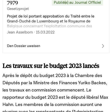
7979
Publié(e) au Journal Officiel
Gesetzprojet
Projet de loi portant approbation du Traité entre le
Grand-Duché de Luxembourg et le Royaume de
Belgique concernant l'exploitation commune des
aéronefs de transport A400M au sein d'une unité
Jean Asselborn · 15.03.2022
binationale, fait à Luxembourg, le 31 août 2021
Den Dossier uweisen
Les travaux sur le budget 2023 lancés
Après le dépôt du budget 2023 à la Chambre des
Députés par la Ministre des Finances Yuriko Backes,
les travaux en commission commencent. Le
rapporteur du budget 2023 est le député libéral Max
Hahn. Les membres de la commission auront une
réunion avec les représentants de l'Administration