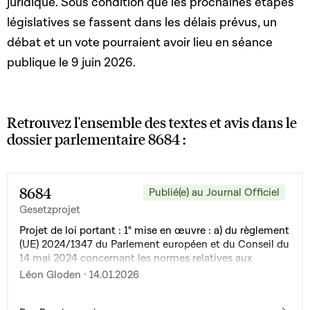
juridique. Sous condition que les prochaines étapes
législatives se fassent dans les délais prévus, un
débat et un vote pourraient avoir lieu en séance
publique le 9 juin 2026.
Retrouvez l'ensemble des textes et avis dans le
dossier parlementaire 8684 :
8684
Publié(e) au Journal Officiel
Gesetzprojet
Projet de loi portant : 1° mise en œuvre : a) du règlement
(UE) 2024/1347 du Parlement européen et du Conseil du
14 mai 2024 concernant les normes relatives aux
conditions que doivent remplir les ressortissants des
Léon Gloden · 14.01.2026
pays tiers ou les apatrides pour pouvoir bénéficier d’une
protection internationale, à un statut uniforme pour les