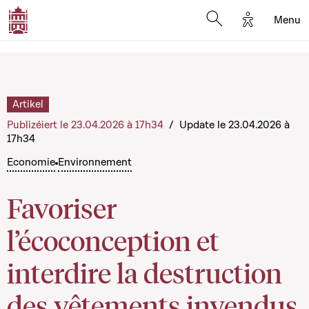
Options d'a
Menu
Open search moda
Artikel
Publizéiert le 23.04.2026 à 17h34
/
Update le 23.04.2026 à
17h34
Economie
Environnement
Favoriser
l’écoconception et
interdire la destruction
des vêtements invendus