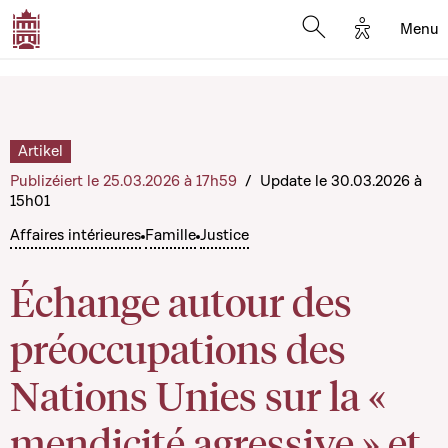
Options d'
Menu
Open search mod
Artikel
Publizéiert le 25.03.2026 à 17h59
/
Update le 30.03.2026 à
15h01
Affaires intérieures
Famille
Justice
Échange autour des
préoccupations des
Nations Unies sur la «
mendicité agressive » et